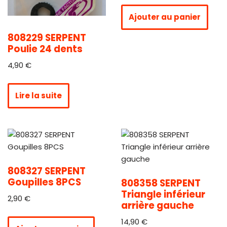
Ajouter au panier
808229 SERPENT
Poulie 24 dents
4,90
€
Lire la suite
808327 SERPENT
Goupilles 8PCS
808358 SERPENT
Triangle inférieur
2,90
€
arrière gauche
14,90
€