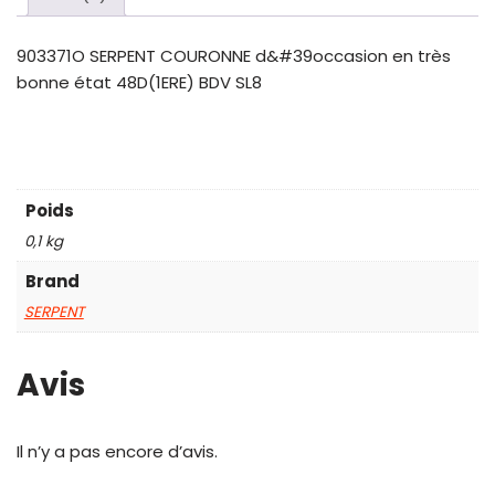
903371O SERPENT COURONNE d&#39occasion en très
bonne état 48D(1ERE) BDV SL8
Poids
0,1 kg
Brand
SERPENT
Avis
Il n’y a pas encore d’avis.