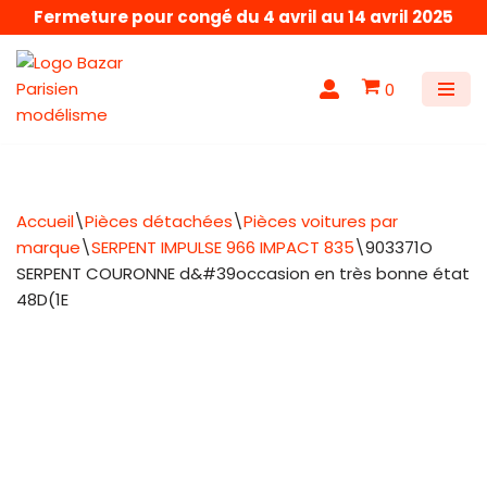
Fermeture pour congé du 4 avril au 14 avril 2025
Aller
au
0
contenu
Accueil
\
Pièces détachées
\
Pièces voitures par
marque
\
SERPENT IMPULSE 966 IMPACT 835
\
903371O
SERPENT COURONNE d&#39occasion en très bonne état
48D(1E