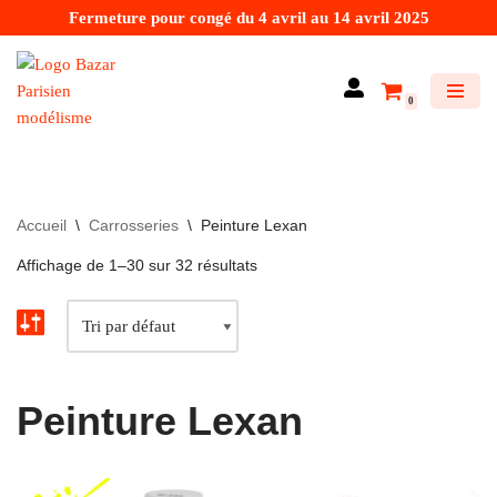
Fermeture pour congé du 4 avril au 14 avril 2025
Aller
au
0
contenu
Accueil
\
Carrosseries
\
Peinture Lexan
Affichage de 1–30 sur 32 résultats
Peinture Lexan