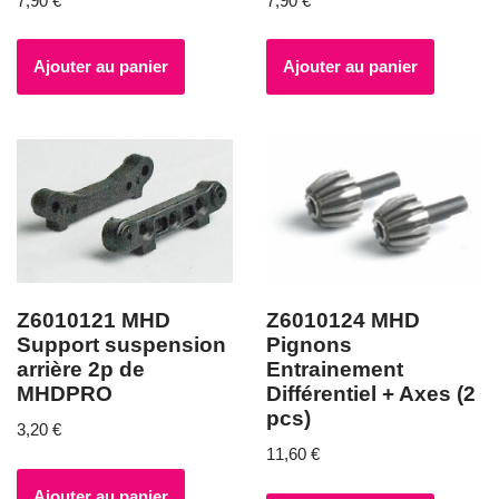
7,90
€
7,90
€
Ajouter au panier
Ajouter au panier
Z6010121 MHD
Z6010124 MHD
Support suspension
Pignons
arrière 2p de
Entrainement
MHDPRO
Différentiel + Axes (2
pcs)
3,20
€
11,60
€
Ajouter au panier