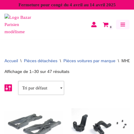
Fermeture pour congé du 4 avril au 14 avril 2025
Aller
au
0
contenu
Accueil
\
Pièces détachées
\
Pièces voitures par marque
\
MHD
Affichage de 1–30 sur 47 résultats