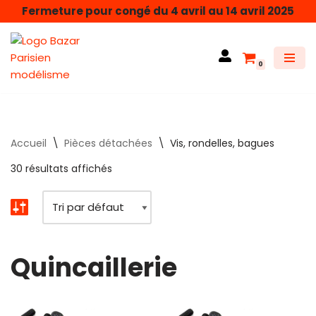
Fermeture pour congé du 4 avril au 14 avril 2025
Aller
au
0
contenu
Accueil
\
Pièces détachées
\
Vis, rondelles, bagues
30 résultats affichés
Quincaillerie