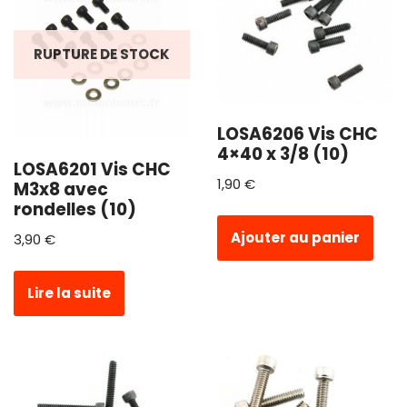
RUPTURE DE STOCK
LOSA6206 Vis CHC
4×40 x 3/8 (10)
LOSA6201 Vis CHC
1,90
€
M3x8 avec
rondelles (10)
Ajouter au panier
3,90
€
Lire la suite