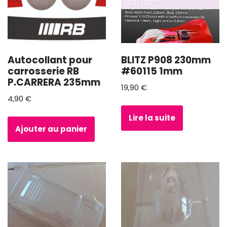
Autocollant pour
BLITZ P908 230mm
carrosserie RB
#60115 1mm
P.CARRERA 235mm
19,90
€
4,90
€
Lire la suite
Ajouter au panier