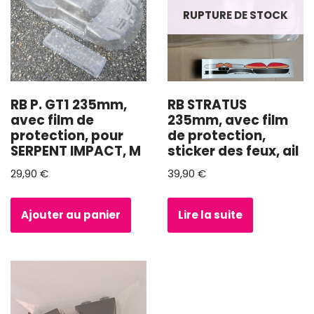
RUPTURE DE STOCK
RB P. GT1 235mm,
RB STRATUS
avec film de
235mm, avec film
protection, pour
de protection,
SERPENT IMPACT, M
sticker des feux, ail
29,90
€
39,90
€
Ajouter au panier
Lire la suite