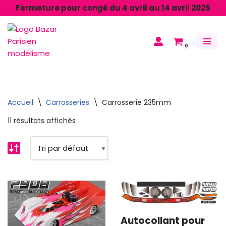
Fermeture pour congé du 4 avril au 14 avril 2025
Aller
au
0
contenu
Accueil
\
Carrosseries
\
Carrosserie 235mm
11 résultats affichés
Autocollant pour