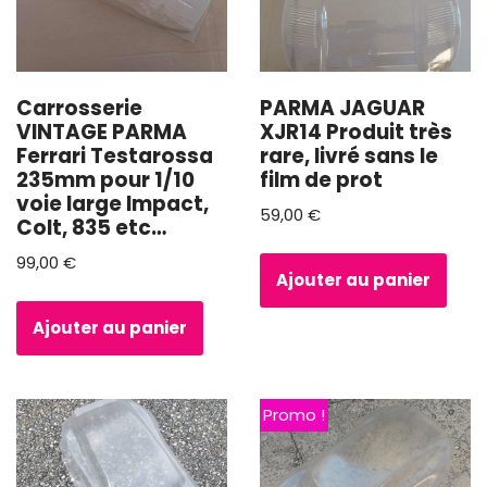
Carrosserie
PARMA JAGUAR
VINTAGE PARMA
XJR14 Produit très
Ferrari Testarossa
rare, livré sans le
235mm pour 1/10
film de prot
voie large Impact,
59,00
€
Colt, 835 etc…
99,00
€
Ajouter au panier
Ajouter au panier
Promo !