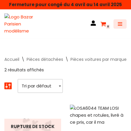
Fermeture pour congé du 4 avril au 14 avril 2025
Aller
au
0
contenu
Accueil
\
Pièces détachées
\
Pièces voitures par marque
2 résultats affichés
RUPTURE DE STOCK