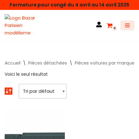
Fermeture pour congé du 4 avril au 14 avril 2025
Aller
au
0
contenu
Accueil
\
Pièces détachées
\
Pièces voitures par marque
Voici le seul résultat