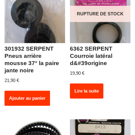
RUPTURE DE STOCK
301932 SERPENT
6362 SERPENT
Pneus arrière
Courroie latéral
mousse 37° la paire
d&#39origine
jante noire
19,90
€
21,90
€
Lire la suite
Ajouter au panier