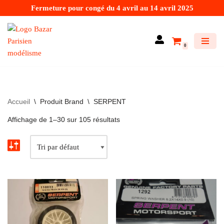
Fermeture pour congé du 4 avril au 14 avril 2025
Aller
au
0
contenu
Accueil
\
Produit Brand
\
SERPENT
Affichage de 1–30 sur 105 résultats