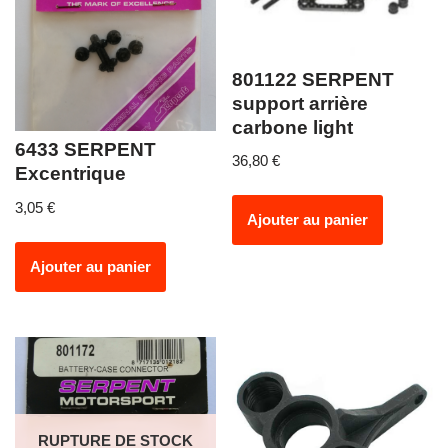
801122 SERPENT
support arrière
carbone light
6433 SERPENT
36,80
€
Excentrique
3,05
€
Ajouter au panier
Ajouter au panier
RUPTURE DE STOCK