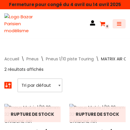
Fermeture pour congé du 4 avril au 14 avril 2025
Aller
au
0
contenu
Accueil
\
Pneus
\
Pneus 1/10 piste Touring
\
MATRIX AIR C
2 résultats affichés
RUPTURE DE STOCK
RUPTURE DE STOCK