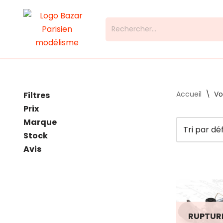
Aller
au
contenu
Accueil
\
Vo
Filtres
Prix
Marque
Stock
Avis
RUPTUR