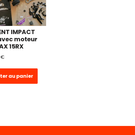
ENT IMPACT
avec moteur
AX 15RX
0
€
ter au panier