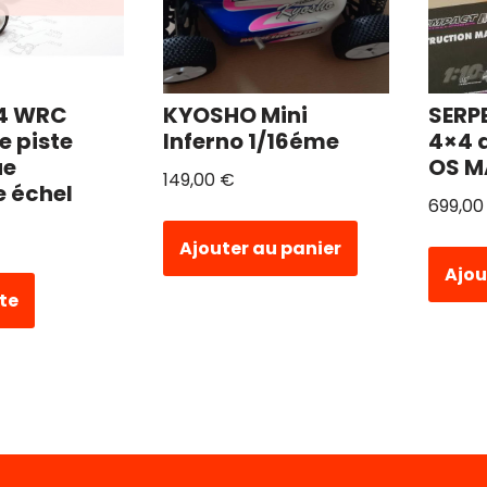
4 WRC ​
KYOSHO Mini
SERP
e piste
Inferno 1/16éme
4×4 
ue
OS M
149,00
€
e échel
699,0
Ajouter au panier
Ajou
ite