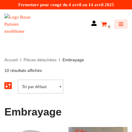
Fermeture pour congé du 4 avril au 14 avril 2025
Aller
au
0
contenu
Accueil
\
Pièces détachées
\
Embrayage
10 résultats affichés
Embrayage