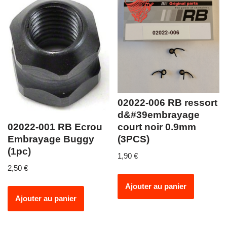
02022-006 RB ressort
d&#39embrayage
court noir 0.9mm
02022-001 RB Ecrou
(3PCS)
Embrayage Buggy
(1pc)
1,90
€
2,50
€
Ajouter au panier
Ajouter au panier