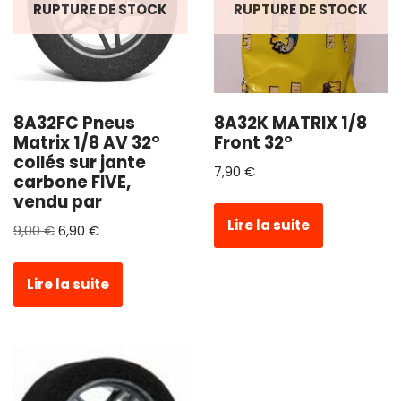
RUPTURE DE STOCK
RUPTURE DE STOCK
8A32FC Pneus
8A32K MATRIX 1/8
Matrix 1/8 AV 32°
Front 32°
collés sur jante
7,90
€
carbone FIVE,
vendu par
Lire la suite
9,00
€
6,90
€
Lire la suite