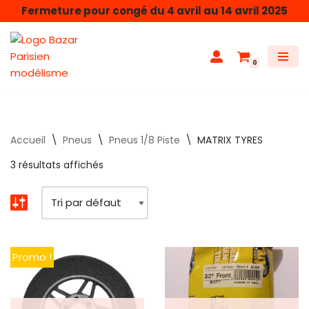
Fermeture pour congé du 4 avril au 14 avril 2025
Aller
au
0
contenu
Accueil
\
Pneus
\
Pneus 1/8 Piste
\
MATRIX TYRES
3 résultats affichés
Promo !