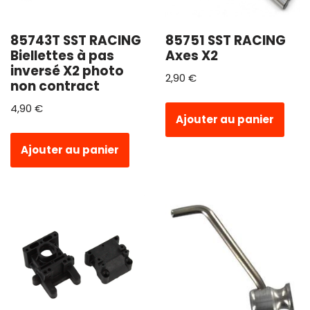
85743T SST RACING
85751 SST RACING
Biellettes à pas
Axes X2
inversé X2 photo
2,90
€
non contract
4,90
€
Ajouter au panier
Ajouter au panier