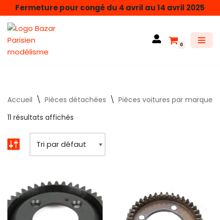
Fermeture pour congé du 4 avril au 14 avril 2025
Aller
au
0
contenu
Accueil
\
Pièces détachées
\
Pièces voitures par marque
11 résultats affichés