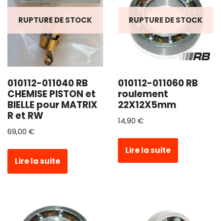
RUPTURE DE STOCK
RUPTURE DE STOCK
010112-011040 RB
010112-011060 RB
CHEMISE PISTON et
roulement
BIELLE pour MATRIX
22X12X5mm
R et RW
14,90
€
69,00
€
Lire la suite
Lire la suite