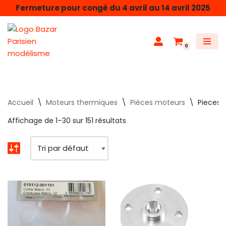
Fermeture pour congé du 4 avril au 14 avril 2025
Aller
au
0
contenu
Accueil
\
Moteurs thermiques
\
Pièces moteurs
\
Pieces 
Affichage de 1–30 sur 151 résultats