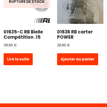
RUPTURE DE STOCK
01635-C RB Bielle
01636 RB carter
Compétition .15
POWER
39,90
€
29,90
€
Lire la suite
Ajouter au panier