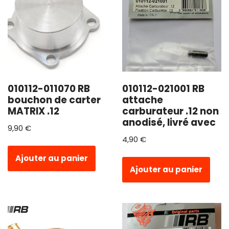
010112-011070 RB
010112-021001 RB
bouchon de carter
attache
MATRIX .12
carburateur .12 non
anodisé, livré avec
9,90
€
4,90
€
Ajouter au panier
Ajouter au panier