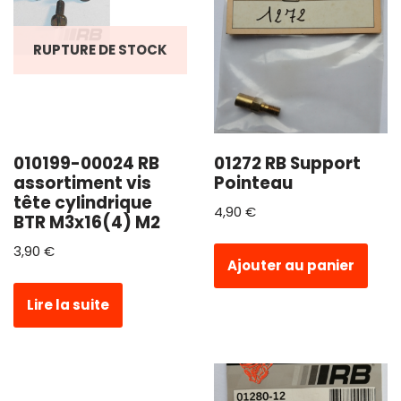
RUPTURE DE STOCK
010199-00024 RB
01272 RB Support
assortiment vis
Pointeau
tête cylindrique
4,90
€
BTR M3x16(4) M2
3,90
€
Ajouter au panier
Lire la suite