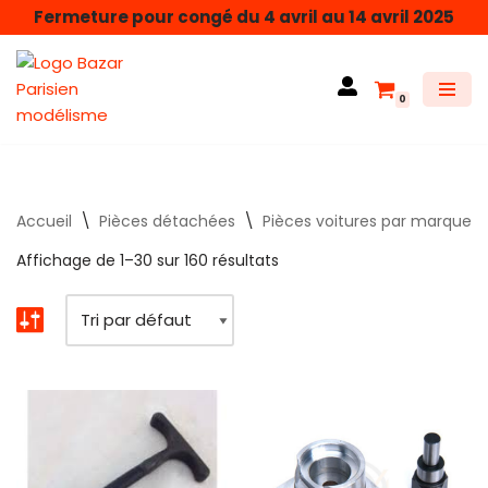
Fermeture pour congé du 4 avril au 14 avril 2025
Aller
au
0
contenu
Accueil
\
Pièces détachées
\
Pièces voitures par marque
Affichage de 1–30 sur 160 résultats