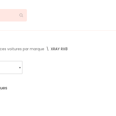
èces voitures par marque
\
XRAY RX8