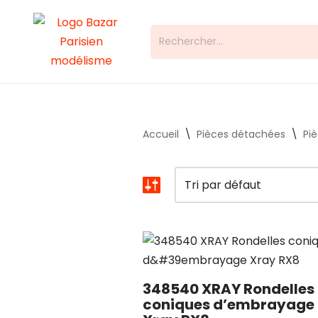
Aller
au
contenu
Accueil
\
Pièces détachées
\
Pi
348540 XRAY Rondelles
coniques d’embrayage