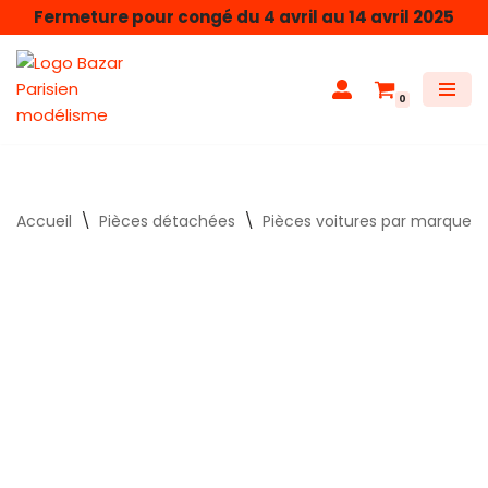
Fermeture pour congé du 4 avril au 14 avril 2025
Aller
au
0
contenu
Accueil
\
Pièces détachées
\
Pièces voitures par marque