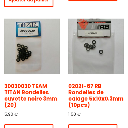
30030030 TEAM
02021-67 RB
TITAN Rondelles
Rondelles de
cuvette noire 3mm
calage 5x10x0.3mm
(20)
(10pcs)
5,90
€
1,50
€