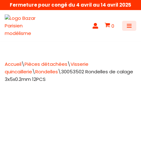
Fermeture pour congé du 4 avril au 14 avril 2025
Aller
au
0
contenu
Accueil
\
Pièces détachées
\
Visserie
quincaillerie
\
Rondelles
\
30053502 Rondelles de calage
3x5x0.2mm 12PCS