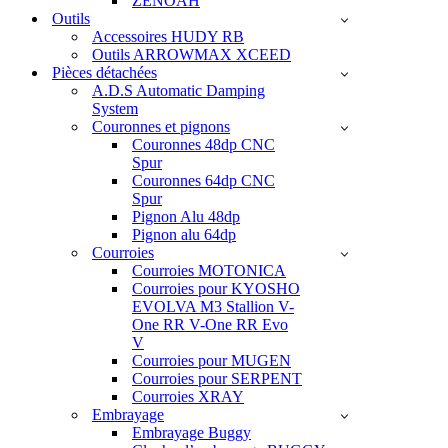
ZENOAH
Outils
Accessoires HUDY RB
Outils ARROWMAX XCEED
Pièces détachées
A.D.S Automatic Damping
System
Couronnes et pignons
Couronnes 48dp CNC
Spur
Couronnes 64dp CNC
Spur
Pignon Alu 48dp
Pignon alu 64dp
Courroies
Courroies MOTONICA
Courroies pour KYOSHO
EVOLVA M3 Stallion V-
One RR V-One RR Evo
V
Courroies pour MUGEN
Courroies pour SERPENT
Courroies XRAY
Embrayage
Embrayage Buggy