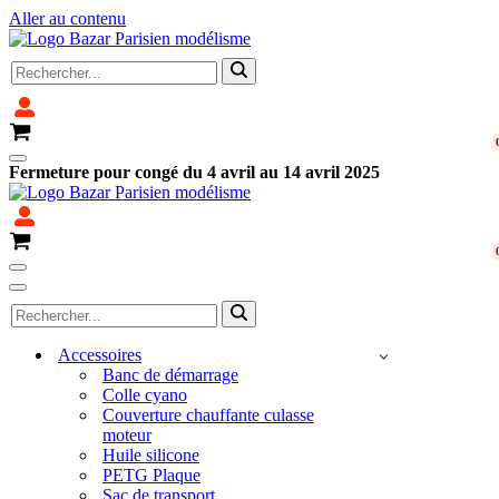
Aller au contenu
Rechercher...
Panier
Menu
Fermeture pour congé du 4 avril au 14 avril 2025
de
navigation
Panier
Menu
de
Menu
Rechercher...
navigation
de
navigation
Accessoires
Banc de démarrage
Colle cyano
Couverture chauffante culasse
moteur
Huile silicone
PETG Plaque
Sac de transport