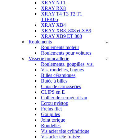
XRAY NT1
XRAY RX8
XRAY T4 T3 T2 T1
T1FK05
XRAY XB4
XRAY XB8, 808 et XB9
XRAY XB9 ET 808
Roulements
Roulements moteur
Roulements pour voitures
Visserie quincaillerie
Roulements, goupilles, vis.
Vis, rondelles, bagues
Billes céramiques
Butée à billes
Clips de carrosseries
CLIPS en E
Collier de serrage rilsan
Ecrou nylstop
Freins filet
Goupilles
Joint torique
Rondelles
Vis acier tête cylindrique
Vis acier tête fraisée