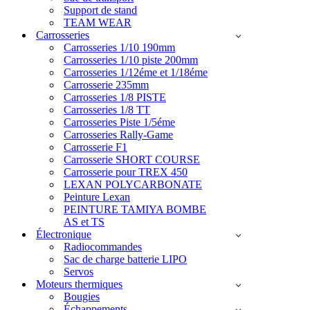
Support de stand
TEAM WEAR
Carrosseries
Carrosseries 1/10 190mm
Carrosseries 1/10 piste 200mm
Carrosseries 1/12éme et 1/18éme
Carrosserie 235mm
Carrosseries 1/8 PISTE
Carrosseries 1/8 TT
Carrosseries Piste 1/5éme
Carrosseries Rally-Game
Carrosserie F1
Carrosserie SHORT COURSE
Carrosserie pour TREX 450
LEXAN POLYCARBONATE
Peinture Lexan
PEINTURE TAMIYA BOMBE
AS et TS
Électronique
Radiocommandes
Sac de charge batterie LIPO
Servos
Moteurs thermiques
Bougies
Échappements