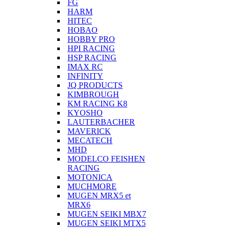
FG
HARM
HITEC
HOBAO
HOBBY PRO
HPI RACING
HSP RACING
IMAX RC
INFINITY
JQ PRODUCTS
KIMBROUGH
KM RACING K8
KYOSHO
LAUTERBACHER
MAVERICK
MECATECH
MHD
MODELCO FEISHEN
RACING
MOTONICA
MUCHMORE
MUGEN MRX5 et
MRX6
MUGEN SEIKI MBX7
MUGEN SEIKI MTX5