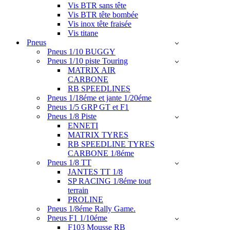
Vis BTR sans tête
Vis BTR tête bombée
Vis inox tête fraisée
Vis titane
Pneus
Pneus 1/10 BUGGY
Pneus 1/10 piste Touring
MATRIX AIR
CARBONE
RB SPEEDLINES
Pneus 1/18éme et jante 1/20éme
Pneus 1/5 GRP GT et F1
Pneus 1/8 Piste
ENNETI
MATRIX TYRES
RB SPEEDLINE TYRES
CARBONE 1/8éme
Pneus 1/8 TT
JANTES TT 1/8
SP RACING 1/8éme tout
terrain
PROLINE
Pneus 1/8éme Rally Game.
Pneus F1 1/10éme
F103 Mousse RB