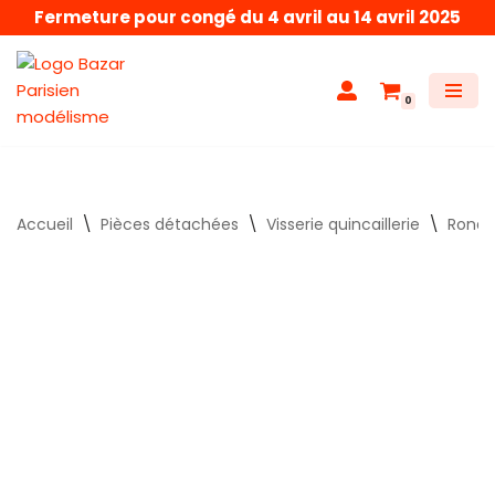
Fermeture pour congé du 4 avril au 14 avril 2025
Aller
au
0
contenu
Accueil
\
Pièces détachées
\
Visserie quincaillerie
\
Ronde