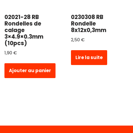
02021-28 RB
0230308 RB
Rondelles de
Rondelle
calage
8x12x0,3mm
3×4.9×0.3mm
2,50
€
(10pcs)
1,90
€
Lire la suite
Ajouter au panier