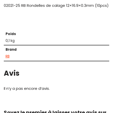
02021-25 RB Rondelles de calage 12×16.9×0.3mm (10pcs)
Poids
0,1 kg
Brand
RB
Avis
Il n’y a pas encore d’avis.
Soyez le premier à laisser votre avis sur