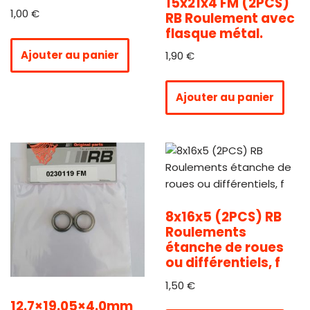
15x21x4 FM (2PCS)
1,00
€
RB Roulement avec
flasque métal.
Ajouter au panier
1,90
€
Ajouter au panier
8x16x5 (2PCS) RB
Roulements
étanche de roues
ou différentiels, f
1,50
€
12.7×19.05×4.0mm