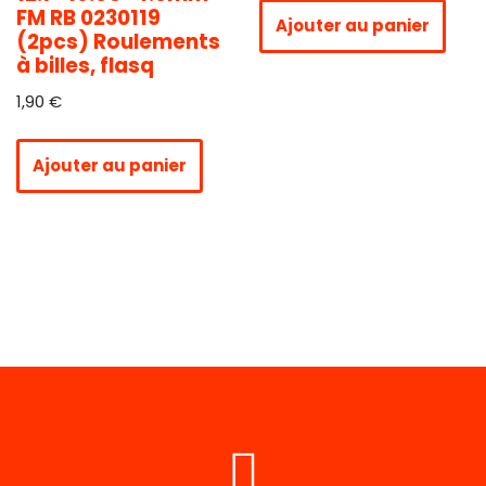
FM RB 0230119
Ajouter au panier
(2pcs) Roulements
à billes, flasq
1,90
€
Ajouter au panier