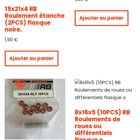
15x21x4 RB
Roulement étanche
Ajouter au panier
(2PCS) flasque
noire.
1,90
€
Ajouter au panier
8x16x5 (10PCS) RB
Roulements de
roues ou
différentiels
flasque o