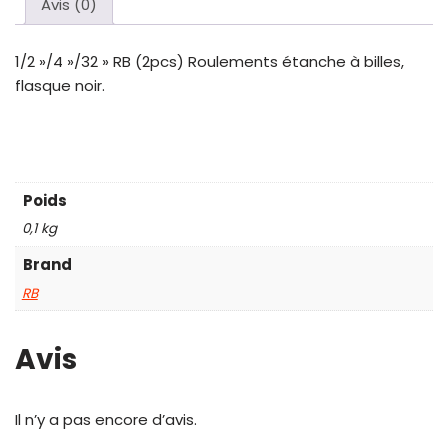
Avis (0)
1/2 »/4 »/32 » RB (2pcs) Roulements étanche à billes,
flasque noir.
Poids
0,1 kg
Brand
RB
Avis
Il n’y a pas encore d’avis.