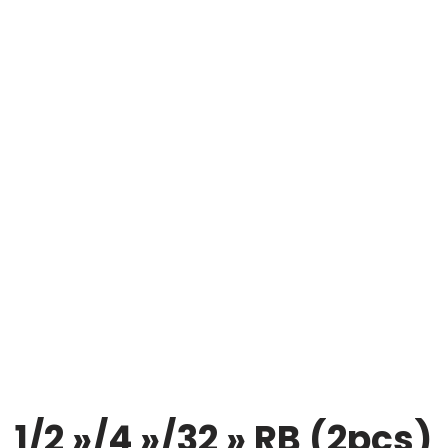
1/2 »/4 »/32 » RB (2pcs)