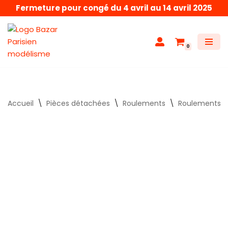
Fermeture pour congé du 4 avril au 14 avril 2025
Aller
au
0
contenu
Accueil
\
Pièces détachées
\
Roulements
\
Roulements po