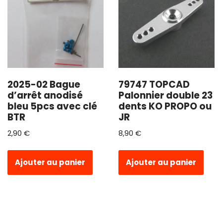
2025-02 Bague
79747 TOPCAD
d’arrêt anodisé
Palonnier double 23
bleu 5pcs avec clé
dents KO PROPO ou
BTR
JR
2,90
€
8,90
€
Ajouter au panier
Ajouter au panier