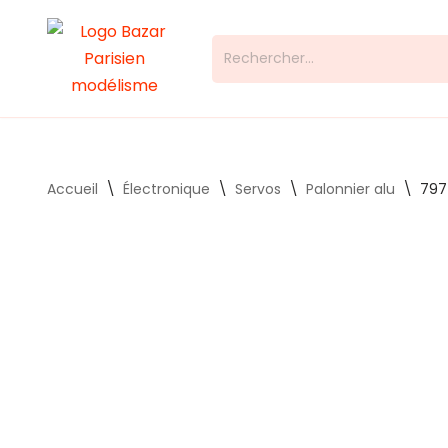
Aller
au
contenu
Accueil
\
Électronique
\
Servos
\
Palonnier alu
\
797