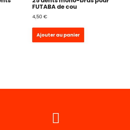
ents
25 dents mono-bras pour
FUTABA de cou
4,50
€
Ajouter au panier