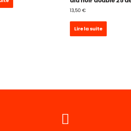
alu noir double 25 d
suite
13,50
€
Lire la suite