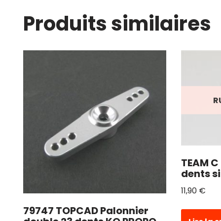
Produits similaires
R
TEAM C 
dents s
11,90
€
79747 TOPCAD Palonnier