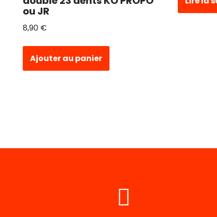
double 23 dents KO PROPO
Lire la 
ou JR
8,90
€
Ajouter au panier