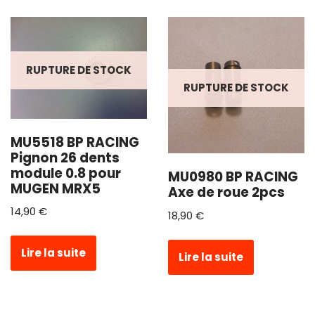
RUPTURE DE STOCK
RUPTURE DE STOCK
MU5518 BP RACING
Pignon 26 dents
module 0.8 pour
MU0980 BP RACING
MUGEN MRX5
Axe de roue 2pcs
14,90
€
18,90
€
Lire la suite
Lire la suite