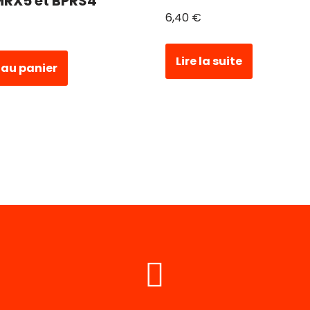
MRX5 et BPRS4
6,40
€
Lire la suite
 au panier