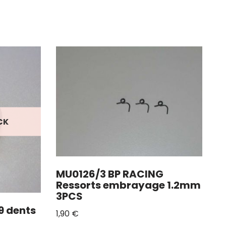
CK
MU0126/3 BP RACING
Ressorts embrayage 1.2mm
3PCS
9 dents
1,90
€