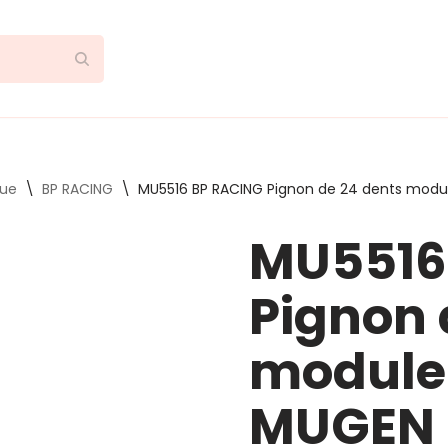
que
\
BP RACING
\
MU5516 BP RACING Pignon de 24 dents modu
MU5516
Pignon 
module 
MUGEN