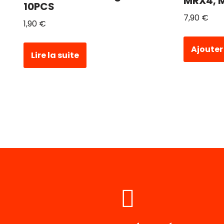
MRX4, 
10PCS
7,90
€
1,90
€
Ajouter
Lire la suite