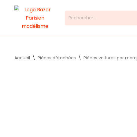
Aller
au
contenu
Accueil
\
Pièces détachées
\
Pièces voitures par mar