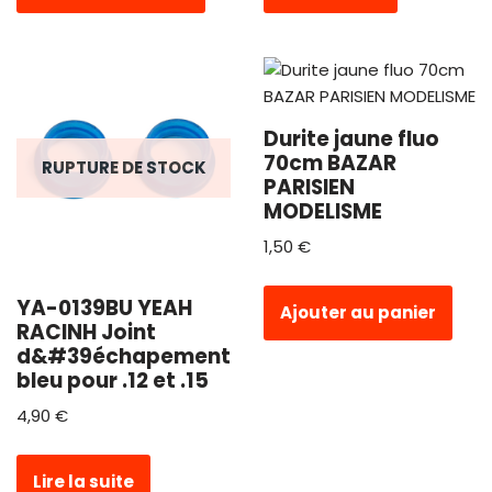
Durite jaune fluo
70cm BAZAR
RUPTURE DE STOCK
PARISIEN
MODELISME
1,50
€
YA-0139BU YEAH
Ajouter au panier
RACINH Joint
d&#39échapement
bleu pour .12 et .15
4,90
€
Lire la suite