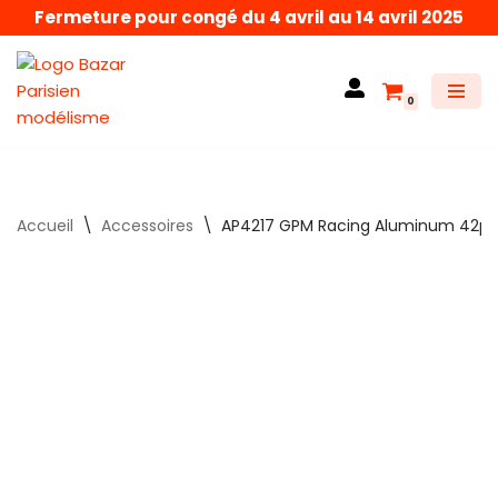
Fermeture pour congé du 4 avril au 14 avril 2025
Aller
au
0
contenu
Accueil
\
Accessoires
\
AP4217 GPM Racing Aluminum 42p 17