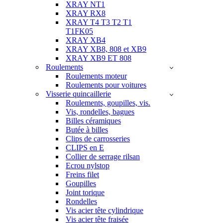
XRAY NT1
XRAY RX8
XRAY T4 T3 T2 T1
T1FK05
XRAY XB4
XRAY XB8, 808 et XB9
XRAY XB9 ET 808
Roulements
Roulements moteur
Roulements pour voitures
Visserie quincaillerie
Roulements, goupilles, vis.
Vis, rondelles, bagues
Billes céramiques
Butée à billes
Clips de carrosseries
CLIPS en E
Collier de serrage rilsan
Ecrou nylstop
Freins filet
Goupilles
Joint torique
Rondelles
Vis acier tête cylindrique
Vis acier tête fraisée