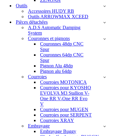
ZENOAH
Outils
Accessoires HUDY RB
Outils ARROWMAX XCEED
Pièces détachées
A.D.S Automatic Damping
System
Couronnes et pignons
Couronnes 48dp CNC
Spur
Couronnes 64dp CNC
Spur
Pignon Alu 48dp
Pignon alu 64dp
Courroies
Courroies MOTONICA
Courroies pour KYOSHO
EVOLVA M3 Stallion V-
One RR V-One RR Evo
V
Courroies pour MUGEN
Courroies pour SERPENT
Courroies XRAY
Embrayage
Embrayage Buggy