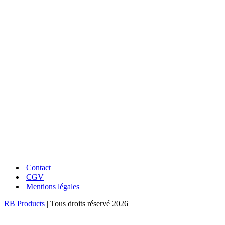
LIVRAISON RAPIDE
En point relais ou à domicile
UNE QUESTION ?
Conseils et réponses à vos questions
Contact
CGV
Mentions légales
RB Products
| Tous droits réservé 2026