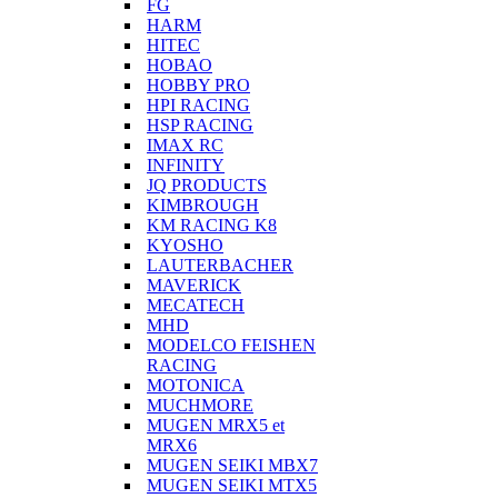
FG
HARM
HITEC
HOBAO
HOBBY PRO
HPI RACING
HSP RACING
IMAX RC
INFINITY
JQ PRODUCTS
KIMBROUGH
KM RACING K8
KYOSHO
LAUTERBACHER
MAVERICK
MECATECH
MHD
MODELCO FEISHEN
RACING
MOTONICA
MUCHMORE
MUGEN MRX5 et
MRX6
MUGEN SEIKI MBX7
MUGEN SEIKI MTX5