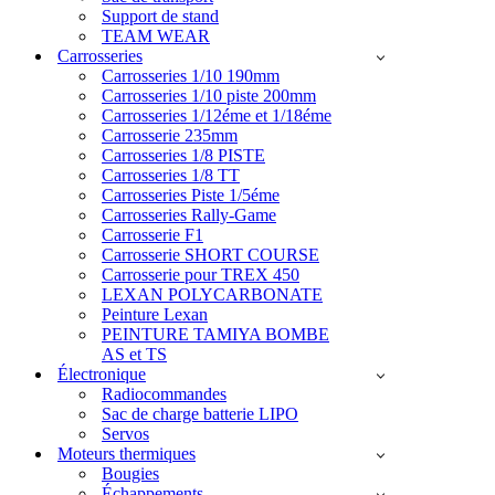
Support de stand
TEAM WEAR
Carrosseries
Carrosseries 1/10 190mm
Carrosseries 1/10 piste 200mm
Carrosseries 1/12éme et 1/18éme
Carrosserie 235mm
Carrosseries 1/8 PISTE
Carrosseries 1/8 TT
Carrosseries Piste 1/5éme
Carrosseries Rally-Game
Carrosserie F1
Carrosserie SHORT COURSE
Carrosserie pour TREX 450
LEXAN POLYCARBONATE
Peinture Lexan
PEINTURE TAMIYA BOMBE
AS et TS
Électronique
Radiocommandes
Sac de charge batterie LIPO
Servos
Moteurs thermiques
Bougies
Échappements