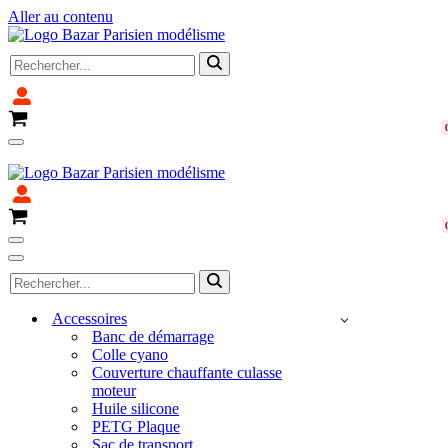
Aller au contenu
Rechercher...
Panier
Menu
Fermeture pour congé du 4 avril au 14 avril 2025
de
navigation
Panier
Menu
de
Menu
Rechercher...
navigation
de
navigation
Accessoires
Banc de démarrage
Colle cyano
Couverture chauffante culasse
moteur
Huile silicone
PETG Plaque
Sac de transport