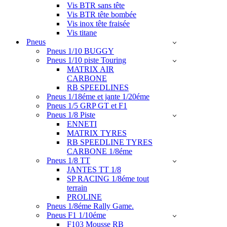
Vis BTR sans tête
Vis BTR tête bombée
Vis inox tête fraisée
Vis titane
Pneus
Pneus 1/10 BUGGY
Pneus 1/10 piste Touring
MATRIX AIR
CARBONE
RB SPEEDLINES
Pneus 1/18éme et jante 1/20éme
Pneus 1/5 GRP GT et F1
Pneus 1/8 Piste
ENNETI
MATRIX TYRES
RB SPEEDLINE TYRES
CARBONE 1/8éme
Pneus 1/8 TT
JANTES TT 1/8
SP RACING 1/8éme tout
terrain
PROLINE
Pneus 1/8éme Rally Game.
Pneus F1 1/10éme
F103 Mousse RB