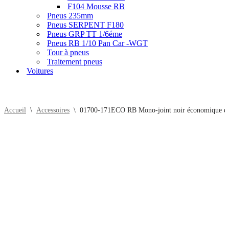
F104 Mousse RB
Pneus 235mm
Pneus SERPENT F180
Pneus GRP TT 1/6éme
Pneus RB 1/10 Pan Car -WGT
Tour à pneus
Traitement pneus
Voitures
Accueil
\
Accessoires
\
01700-171ECO RB Mono-joint noir économique d