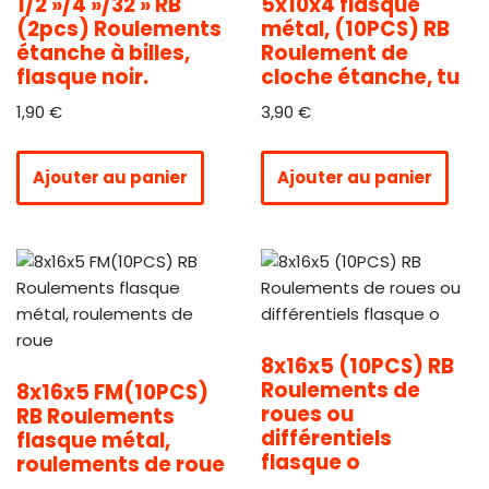
1/2 »/4 »/32 » RB
5x10x4 flasque
(2pcs) Roulements
métal, (10PCS) RB
étanche à billes,
Roulement de
flasque noir.
cloche étanche, tu
1,90
€
3,90
€
Ajouter au panier
Ajouter au panier
8x16x5 (10PCS) RB
Roulements de
8x16x5 FM(10PCS)
roues ou
RB Roulements
différentiels
flasque métal,
flasque o
roulements de roue