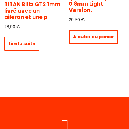
0.8mm Light
TITAN Blitz GT2 1mm
Version.
livré avec un
aileron et une p
29,50
€
28,90
€
Ajouter au panier
Lire la suite