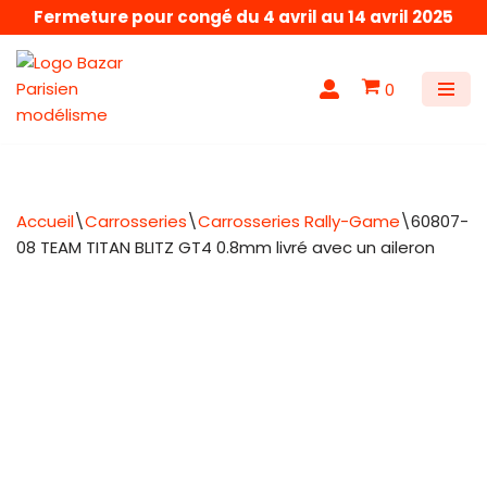
Fermeture pour congé du 4 avril au 14 avril 2025
Aller
au
0
contenu
Accueil
\
Carrosseries
\
Carrosseries Rally-Game
\
60807-
08 TEAM TITAN BLITZ GT4 0.8mm livré avec un aileron