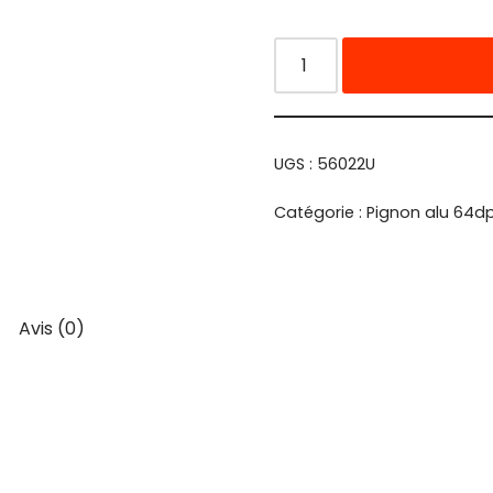
UGS :
56022U
Catégorie :
Pignon alu 64d
Avis (0)