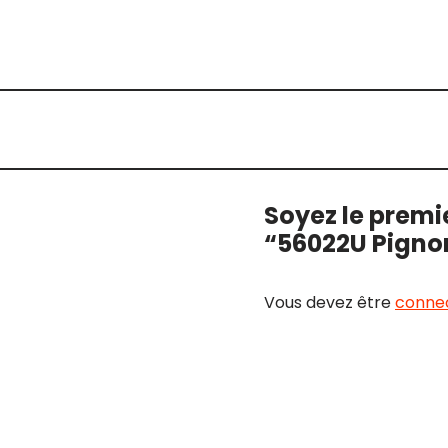
Soyez le premie
“56022U Pigno
Vous devez être
conne