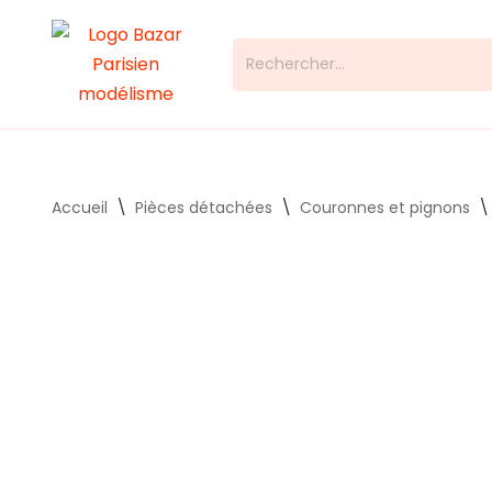
Aller
au
contenu
Accueil
\
Pièces détachées
\
Couronnes et pignons
\