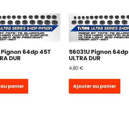
 Pignon 64dp 45T
56031U Pignon 64dp
TRA DUR
ULTRA DUR
4,90
€
 au panier
Ajouter au panier