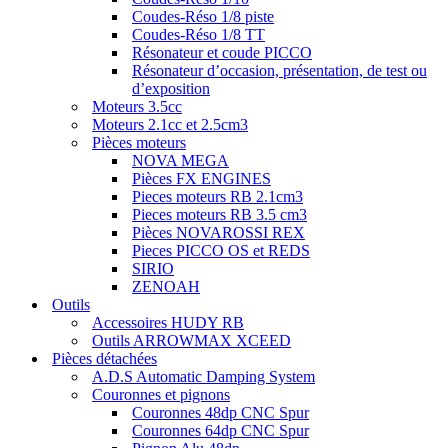
Coudes-Réso 1/8 piste
Coudes-Réso 1/8 TT
Résonateur et coude PICCO
Résonateur d’occasion, présentation, de test ou
d’exposition
Moteurs 3.5cc
Moteurs 2.1cc et 2.5cm3
Pièces moteurs
NOVA MEGA
Pièces FX ENGINES
Pieces moteurs RB 2.1cm3
Pieces moteurs RB 3.5 cm3
Pièces NOVAROSSI REX
Pieces PICCO OS et REDS
SIRIO
ZENOAH
Outils
Accessoires HUDY RB
Outils ARROWMAX XCEED
Pièces détachées
A.D.S Automatic Damping System
Couronnes et pignons
Couronnes 48dp CNC Spur
Couronnes 64dp CNC Spur