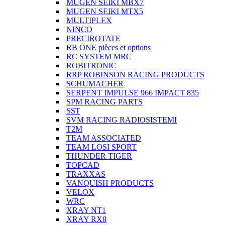
MUGEN SEIKI MBX7
MUGEN SEIKI MTX5
MULTIPLEX
NINCO
PRECIROTATE
RB ONE pièces et options
RC SYSTEM MRC
ROBITRONIC
RRP ROBINSON RACING PRODUCTS
SCHUMACHER
SERPENT IMPULSE 966 IMPACT 835
SPM RACING PARTS
SST
SVM RACING RADIOSISTEMI
T2M
TEAM ASSOCIATED
TEAM LOSI SPORT
THUNDER TIGER
TOPCAD
TRAXXAS
VANQUISH PRODUCTS
VELOX
WRC
XRAY NT1
XRAY RX8