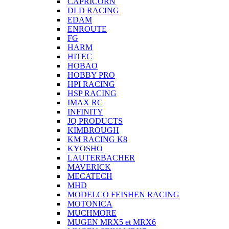
CAPRICORN
DLD RACING
EDAM
ENROUTE
FG
HARM
HITEC
HOBAO
HOBBY PRO
HPI RACING
HSP RACING
IMAX RC
INFINITY
JQ PRODUCTS
KIMBROUGH
KM RACING K8
KYOSHO
LAUTERBACHER
MAVERICK
MECATECH
MHD
MODELCO FEISHEN RACING
MOTONICA
MUCHMORE
MUGEN MRX5 et MRX6