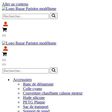
Aller au contenu
Rechercher...
Panier
Menu
Fermeture pour congé du 4 avril au 14 avril 2025
de
navigation
Panier
Menu
de
Menu
Rechercher...
navigation
de
navigation
Accessoires
Banc de démarrage
Colle cyano
Couverture chauffante culasse moteur
Huile silicone
PETG Plaque
Sac de transport
Support de stand