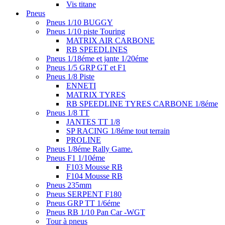
Vis titane
Pneus
Pneus 1/10 BUGGY
Pneus 1/10 piste Touring
MATRIX AIR CARBONE
RB SPEEDLINES
Pneus 1/18éme et jante 1/20éme
Pneus 1/5 GRP GT et F1
Pneus 1/8 Piste
ENNETI
MATRIX TYRES
RB SPEEDLINE TYRES CARBONE 1/8éme
Pneus 1/8 TT
JANTES TT 1/8
SP RACING 1/8éme tout terrain
PROLINE
Pneus 1/8éme Rally Game.
Pneus F1 1/10éme
F103 Mousse RB
F104 Mousse RB
Pneus 235mm
Pneus SERPENT F180
Pneus GRP TT 1/6éme
Pneus RB 1/10 Pan Car -WGT
Tour à pneus