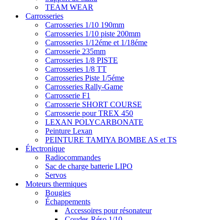
TEAM WEAR
Carrosseries
Carrosseries 1/10 190mm
Carrosseries 1/10 piste 200mm
Carrosseries 1/12éme et 1/18éme
Carrosserie 235mm
Carrosseries 1/8 PISTE
Carrosseries 1/8 TT
Carrosseries Piste 1/5éme
Carrosseries Rally-Game
Carrosserie F1
Carrosserie SHORT COURSE
Carrosserie pour TREX 450
LEXAN POLYCARBONATE
Peinture Lexan
PEINTURE TAMIYA BOMBE AS et TS
Électronique
Radiocommandes
Sac de charge batterie LIPO
Servos
Moteurs thermiques
Bougies
Échappements
Accessoires pour résonateur
Coudes-Réso 1/10