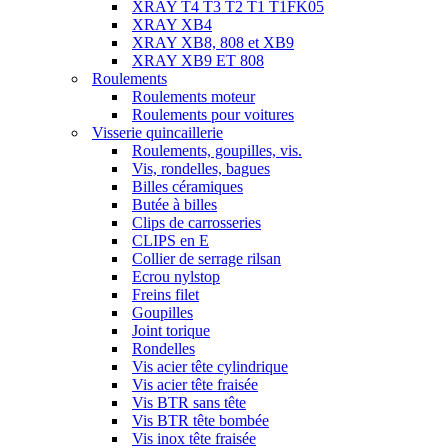
XRAY T4 T3 T2 T1 T1FK05
XRAY XB4
XRAY XB8, 808 et XB9
XRAY XB9 ET 808
Roulements
Roulements moteur
Roulements pour voitures
Visserie quincaillerie
Roulements, goupilles, vis.
Vis, rondelles, bagues
Billes céramiques
Butée à billes
Clips de carrosseries
CLIPS en E
Collier de serrage rilsan
Ecrou nylstop
Freins filet
Goupilles
Joint torique
Rondelles
Vis acier tête cylindrique
Vis acier tête fraisée
Vis BTR sans tête
Vis BTR tête bombée
Vis inox tête fraisée