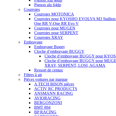
Pignon Alu 48dp
Pignon alu 64dp
Courroies
Courroies MOTONICA
Courroies pour KYOSHO EVOLVA M3 Stallion
One RR V-One RR Evo V
Courroies pour MUGEN
Courroies pour SERPENT
Courroies XRAY
Embrayage
Embrayage Buggy
Cloche d’embrayage BUGGY
Cloche d’embrayage BUGGY pour KYO
Cloche d’embrayage BUGGY pour MUG
XRAY, SERPENT, LOSI, AGAMA
Ressort de centax
Filtres à air
Pièces voitures par marque
A TECH BISON pièces
ACTIV RC PRODUCTS
ANSMANN RACING
AVIORACING
BERGONZONI
BMT 894
BP RACING