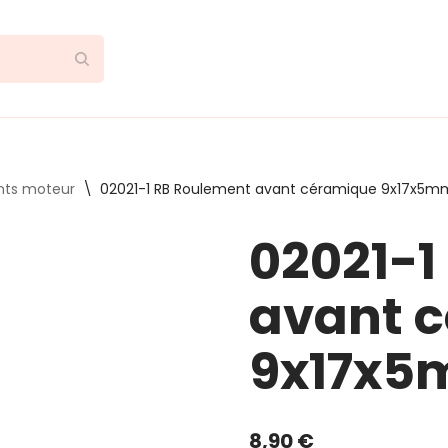
nts moteur
\
02021-1 RB Roulement avant céramique 9x17x5m
02021-1
avant 
9x17x
8,90
€