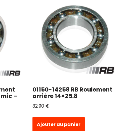
ement
01150-14258 RB Roulement
amic –
arrière 14×25.8
32,90
€
Ajouter au panier