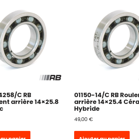
4258/C RB
01150-14/C RB Roul
nt arrière 14×25.8
arrière 14×25.4 Cér
c
Hybride
49,00
€
 au panier
Ajouter au panier