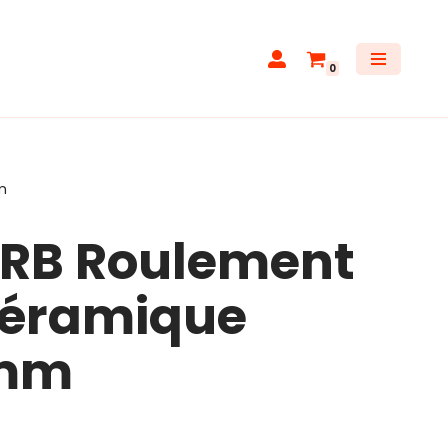
0
m
 RB Roulement
céramique
5mm