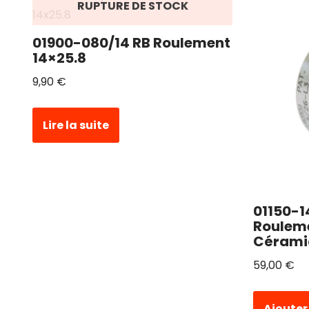
RUPTURE DE STOCK
01900-080/14 RB Roulement
14×25.8
9,90
€
Lire la suite
01150-1
Rouleme
Cérami
59,00
€
Ajouter