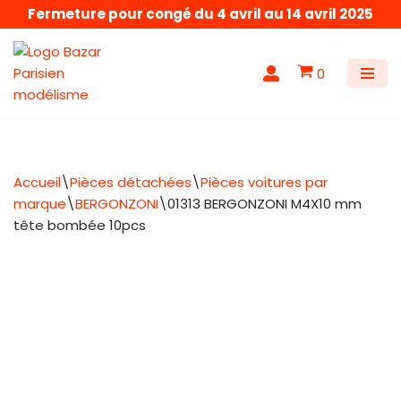
Fermeture pour congé du 4 avril au 14 avril 2025
Aller
au
0
contenu
Accueil
\
Pièces détachées
\
Pièces voitures par
marque
\
BERGONZONI
\
01313 BERGONZONI M4X10 mm
tête bombée 10pcs