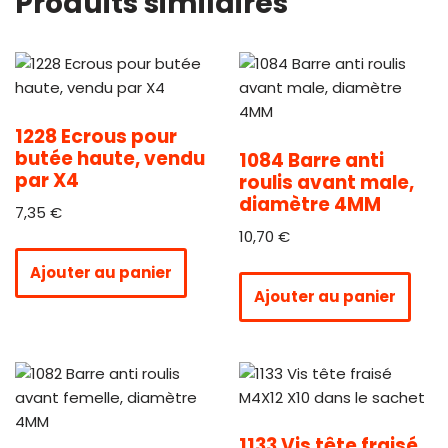
Produits similaires
1228 Ecrous pour
butée haute, vendu
1084 Barre anti
par X4
roulis avant male,
diamètre 4MM
7,35
€
10,70
€
Ajouter au panier
Ajouter au panier
1133 Vis tête fraisé