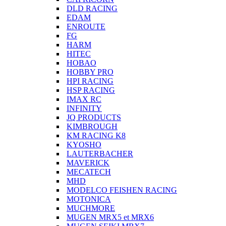
DLD RACING
EDAM
ENROUTE
FG
HARM
HITEC
HOBAO
HOBBY PRO
HPI RACING
HSP RACING
IMAX RC
INFINITY
JQ PRODUCTS
KIMBROUGH
KM RACING K8
KYOSHO
LAUTERBACHER
MAVERICK
MECATECH
MHD
MODELCO FEISHEN RACING
MOTONICA
MUCHMORE
MUGEN MRX5 et MRX6