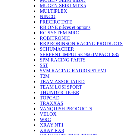
MUGEN SEIKI MBX7
MUGEN SEIKI MTX5
MULTIPLEX
NINCO
PRECIROTATE
RB ONE pièces et options
RC SYSTEM MRC
ROBITRONIC
RRP ROBINSON RACING PRODUCTS
SCHUMACHER
SERPENT IMPULSE 966 IMPACT 835
SPM RACING PARTS
SST
SVM RACING RADIOSISTEMI
T2M
TEAM ASSOCIATED
TEAM LOSI SPORT
THUNDER TIGER
TOPCAD
TRAXXAS
VANQUISH PRODUCTS
VELOX
WRC
XRAY NT1
XRAY RX8