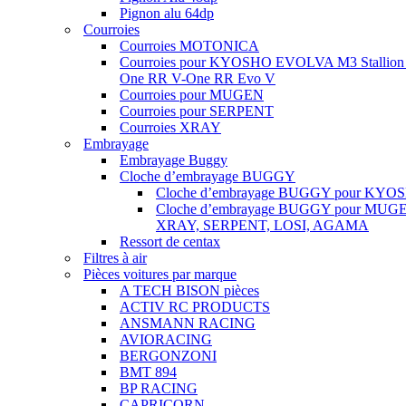
Pignon alu 64dp
Courroies
Courroies MOTONICA
Courroies pour KYOSHO EVOLVA M3 Stallion
One RR V-One RR Evo V
Courroies pour MUGEN
Courroies pour SERPENT
Courroies XRAY
Embrayage
Embrayage Buggy
Cloche d’embrayage BUGGY
Cloche d’embrayage BUGGY pour KYO
Cloche d’embrayage BUGGY pour MUG
XRAY, SERPENT, LOSI, AGAMA
Ressort de centax
Filtres à air
Pièces voitures par marque
A TECH BISON pièces
ACTIV RC PRODUCTS
ANSMANN RACING
AVIORACING
BERGONZONI
BMT 894
BP RACING
CAPRICORN