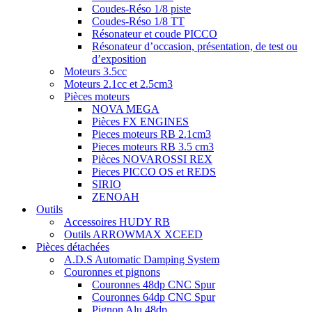
Coudes-Réso 1/8 piste
Coudes-Réso 1/8 TT
Résonateur et coude PICCO
Résonateur d’occasion, présentation, de test ou
d’exposition
Moteurs 3.5cc
Moteurs 2.1cc et 2.5cm3
Pièces moteurs
NOVA MEGA
Pièces FX ENGINES
Pieces moteurs RB 2.1cm3
Pieces moteurs RB 3.5 cm3
Pièces NOVAROSSI REX
Pieces PICCO OS et REDS
SIRIO
ZENOAH
Outils
Accessoires HUDY RB
Outils ARROWMAX XCEED
Pièces détachées
A.D.S Automatic Damping System
Couronnes et pignons
Couronnes 48dp CNC Spur
Couronnes 64dp CNC Spur
Pignon Alu 48dp