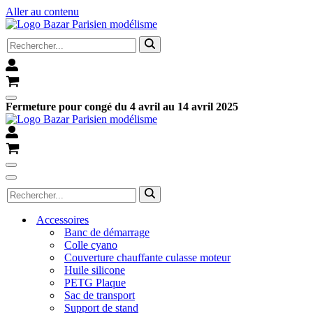
Aller au contenu
Rechercher...
Panier
Menu
Fermeture pour congé du 4 avril au 14 avril 2025
de
navigation
Panier
Menu
de
Menu
Rechercher...
navigation
de
navigation
Accessoires
Banc de démarrage
Colle cyano
Couverture chauffante culasse moteur
Huile silicone
PETG Plaque
Sac de transport
Support de stand