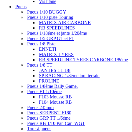
Vis titane
Pneus
Pneus 1/10 BUGGY
Pneus 1/10 piste Touring
MATRIX AIR CARBONE
RB SPEEDLINES
Pneus 1/18éme et jante 1/20éme
Pneus 1/5 GRP GT et F1
Pneus 1/8 Piste
ENNETI
MATRIX TYRES
RB SPEEDLINE TYRES CARBONE 1/8éme
Pneus 1/8 TT
JANTES TT 1/8
SP RACING 1/8éme tout terrain
PROLINE
Pneus 1/8éme Rally Game.
Pneus F1 1/10éme
F103 Mousse RB
F104 Mousse RB
Pneus 235mm
Pneus SERPENT F180
Pneus GRP TT 1/6éme
Pneus RB 1/10 Pan Car -WGT
Tour à pneus