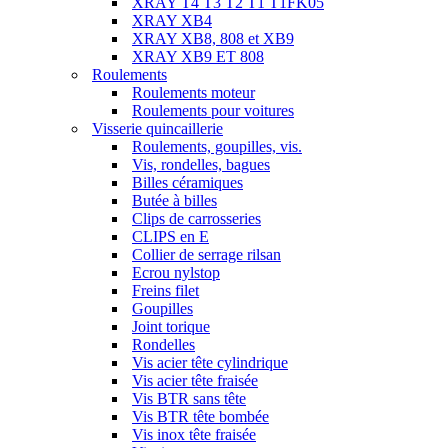
XRAY T4 T3 T2 T1 T1FK05
XRAY XB4
XRAY XB8, 808 et XB9
XRAY XB9 ET 808
Roulements
Roulements moteur
Roulements pour voitures
Visserie quincaillerie
Roulements, goupilles, vis.
Vis, rondelles, bagues
Billes céramiques
Butée à billes
Clips de carrosseries
CLIPS en E
Collier de serrage rilsan
Ecrou nylstop
Freins filet
Goupilles
Joint torique
Rondelles
Vis acier tête cylindrique
Vis acier tête fraisée
Vis BTR sans tête
Vis BTR tête bombée
Vis inox tête fraisée