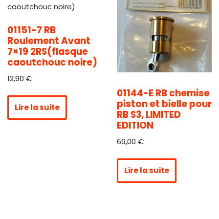
01151-7 RB
Roulement Avant
7×19 2RS(flasque
caoutchouc noire)
12,90
€
01144-E RB chemise
piston et bielle pour
Lire la suite
RB S3, LIMITED
EDITION
69,00
€
Lire la suite