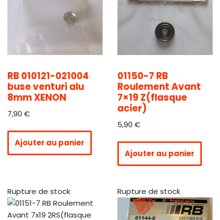
RB 010121-021004
01150-7 RB
buse venturi alu
Roulement Avant
8mm XENON
7×19 Z(flasque
acier)
7,90
€
5,90
€
Ajouter au panier
Ajouter au panier
Rupture de stock
Rupture de stock