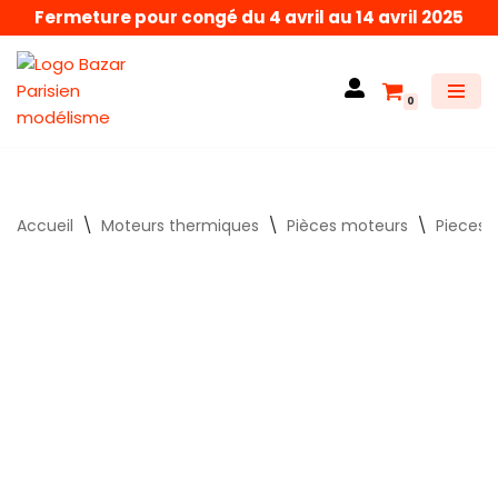
Fermeture pour congé du 4 avril au 14 avril 2025
Aller
au
0
contenu
Accueil
\
Moteurs thermiques
\
Pièces moteurs
\
Pieces 