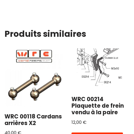
Produits similaires
WRC 00214
Plaquette de frein
vendu à la paire
WRC 00118 Cardans
arrières X2
12,00
€
40,00
€