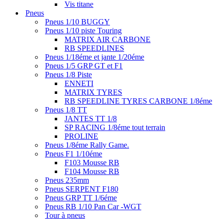
Vis titane
Pneus
Pneus 1/10 BUGGY
Pneus 1/10 piste Touring
MATRIX AIR CARBONE
RB SPEEDLINES
Pneus 1/18éme et jante 1/20éme
Pneus 1/5 GRP GT et F1
Pneus 1/8 Piste
ENNETI
MATRIX TYRES
RB SPEEDLINE TYRES CARBONE 1/8éme
Pneus 1/8 TT
JANTES TT 1/8
SP RACING 1/8éme tout terrain
PROLINE
Pneus 1/8éme Rally Game.
Pneus F1 1/10éme
F103 Mousse RB
F104 Mousse RB
Pneus 235mm
Pneus SERPENT F180
Pneus GRP TT 1/6éme
Pneus RB 1/10 Pan Car -WGT
Tour à pneus