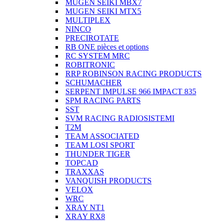
MUGEN SEIKI MBX7
MUGEN SEIKI MTX5
MULTIPLEX
NINCO
PRECIROTATE
RB ONE pièces et options
RC SYSTEM MRC
ROBITRONIC
RRP ROBINSON RACING PRODUCTS
SCHUMACHER
SERPENT IMPULSE 966 IMPACT 835
SPM RACING PARTS
SST
SVM RACING RADIOSISTEMI
T2M
TEAM ASSOCIATED
TEAM LOSI SPORT
THUNDER TIGER
TOPCAD
TRAXXAS
VANQUISH PRODUCTS
VELOX
WRC
XRAY NT1
XRAY RX8