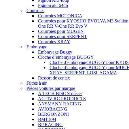
Pignon Alu 48dp
Pignon alu 64dp
Courroies
Courroies MOTONICA
Courroies pour KYOSHO EVOLVA M3 Stallion
One RR V-One RR Evo V
Courroies pour MUGEN
Courroies pour SERPENT
Courroies XRAY
Embrayage
Embrayage Buggy
Cloche d’embrayage BUGGY
Cloche d’embrayage BUGGY pour KYO
Cloche d’embrayage BUGGY pour MUG
XRAY, SERPENT, LOSI, AGAMA
Ressort de centax
Filtres à air
Pièces voitures par marque
A TECH BISON pièces
ACTIV RC PRODUCTS
ANSMANN RACING
AVIORACING
BERGONZONI
BMT 894
BP RACING