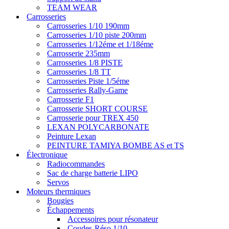
TEAM WEAR
Carrosseries
Carrosseries 1/10 190mm
Carrosseries 1/10 piste 200mm
Carrosseries 1/12éme et 1/18éme
Carrosserie 235mm
Carrosseries 1/8 PISTE
Carrosseries 1/8 TT
Carrosseries Piste 1/5éme
Carrosseries Rally-Game
Carrosserie F1
Carrosserie SHORT COURSE
Carrosserie pour TREX 450
LEXAN POLYCARBONATE
Peinture Lexan
PEINTURE TAMIYA BOMBE AS et TS
Électronique
Radiocommandes
Sac de charge batterie LIPO
Servos
Moteurs thermiques
Bougies
Échappements
Accessoires pour résonateur
Coudes-Réso 1/10