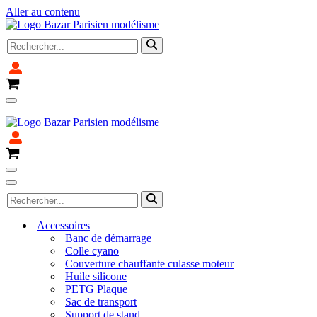
Aller au contenu
Rechercher...
Panier
Menu
Fermeture pour congé du 4 avril au 14 avril 2025
de
navigation
Panier
Menu
de
Menu
Rechercher...
navigation
de
navigation
Accessoires
Banc de démarrage
Colle cyano
Couverture chauffante culasse moteur
Huile silicone
PETG Plaque
Sac de transport
Support de stand