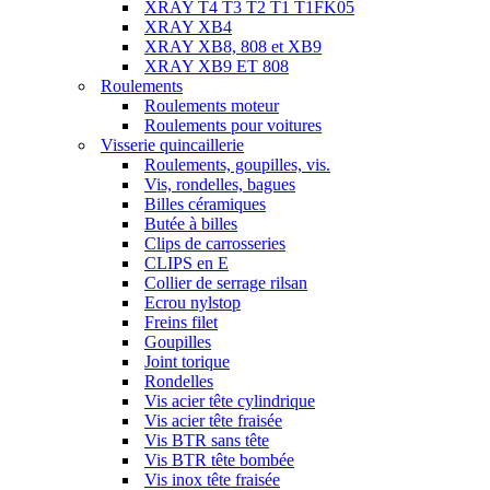
XRAY T4 T3 T2 T1 T1FK05
XRAY XB4
XRAY XB8, 808 et XB9
XRAY XB9 ET 808
Roulements
Roulements moteur
Roulements pour voitures
Visserie quincaillerie
Roulements, goupilles, vis.
Vis, rondelles, bagues
Billes céramiques
Butée à billes
Clips de carrosseries
CLIPS en E
Collier de serrage rilsan
Ecrou nylstop
Freins filet
Goupilles
Joint torique
Rondelles
Vis acier tête cylindrique
Vis acier tête fraisée
Vis BTR sans tête
Vis BTR tête bombée
Vis inox tête fraisée