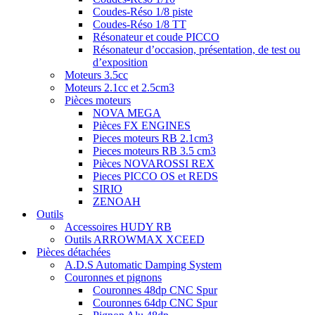
Coudes-Réso 1/8 piste
Coudes-Réso 1/8 TT
Résonateur et coude PICCO
Résonateur d’occasion, présentation, de test ou
d’exposition
Moteurs 3.5cc
Moteurs 2.1cc et 2.5cm3
Pièces moteurs
NOVA MEGA
Pièces FX ENGINES
Pieces moteurs RB 2.1cm3
Pieces moteurs RB 3.5 cm3
Pièces NOVAROSSI REX
Pieces PICCO OS et REDS
SIRIO
ZENOAH
Outils
Accessoires HUDY RB
Outils ARROWMAX XCEED
Pièces détachées
A.D.S Automatic Damping System
Couronnes et pignons
Couronnes 48dp CNC Spur
Couronnes 64dp CNC Spur