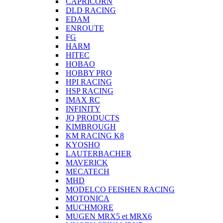
CAPRICORN
DLD RACING
EDAM
ENROUTE
FG
HARM
HITEC
HOBAO
HOBBY PRO
HPI RACING
HSP RACING
IMAX RC
INFINITY
JQ PRODUCTS
KIMBROUGH
KM RACING K8
KYOSHO
LAUTERBACHER
MAVERICK
MECATECH
MHD
MODELCO FEISHEN RACING
MOTONICA
MUCHMORE
MUGEN MRX5 et MRX6