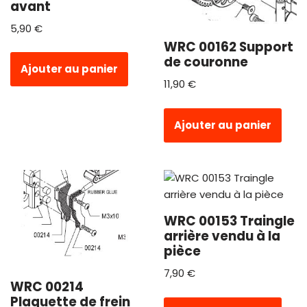
avant
5,90
€
WRC 00162 Support
de couronne
Ajouter au panier
11,90
€
Ajouter au panier
WRC 00153 Traingle
arrière vendu à la
pièce
7,90
€
WRC 00214
Plaquette de frein