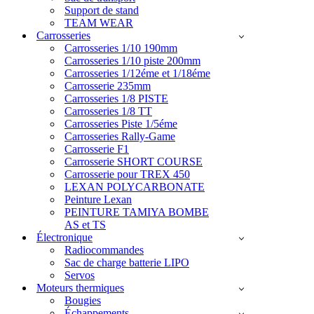
Support de stand
TEAM WEAR
Carrosseries
Carrosseries 1/10 190mm
Carrosseries 1/10 piste 200mm
Carrosseries 1/12éme et 1/18éme
Carrosserie 235mm
Carrosseries 1/8 PISTE
Carrosseries 1/8 TT
Carrosseries Piste 1/5éme
Carrosseries Rally-Game
Carrosserie F1
Carrosserie SHORT COURSE
Carrosserie pour TREX 450
LEXAN POLYCARBONATE
Peinture Lexan
PEINTURE TAMIYA BOMBE
AS et TS
Électronique
Radiocommandes
Sac de charge batterie LIPO
Servos
Moteurs thermiques
Bougies
Échappements