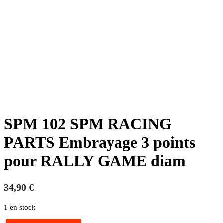
SPM 102 SPM RACING
PARTS Embrayage 3 points
pour RALLY GAME diam
34,90
€
1 en stock
quantité