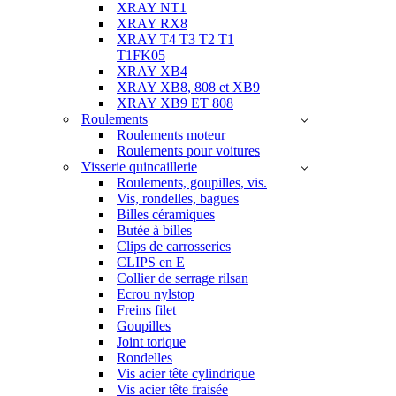
XRAY NT1
XRAY RX8
XRAY T4 T3 T2 T1
T1FK05
XRAY XB4
XRAY XB8, 808 et XB9
XRAY XB9 ET 808
Roulements
Roulements moteur
Roulements pour voitures
Visserie quincaillerie
Roulements, goupilles, vis.
Vis, rondelles, bagues
Billes céramiques
Butée à billes
Clips de carrosseries
CLIPS en E
Collier de serrage rilsan
Ecrou nylstop
Freins filet
Goupilles
Joint torique
Rondelles
Vis acier tête cylindrique
Vis acier tête fraisée