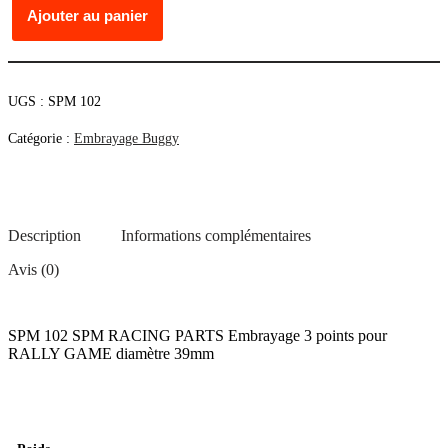
Ajouter au panier
de
SPM
102
SPM
RACING
UGS :
SPM 102
PARTS
Embrayage
Catégorie :
Embrayage Buggy
3
points
pour
RALLY
GAME
diam
Description
Informations complémentaires
Avis (0)
SPM 102 SPM RACING PARTS Embrayage 3 points pour
RALLY GAME diamètre 39mm