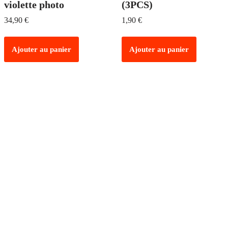
violette photo
(3PCS)
34,90
€
1,90
€
Ajouter au panier
Ajouter au panier
PAIEMENT SÉCURISÉ
Tous vos paiements 100% sécurisés