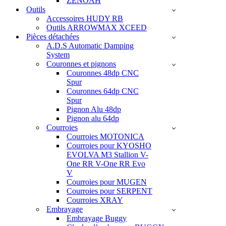
ZENOAH
Outils
Accessoires HUDY RB
Outils ARROWMAX XCEED
Pièces détachées
A.D.S Automatic Damping
System
Couronnes et pignons
Couronnes 48dp CNC
Spur
Couronnes 64dp CNC
Spur
Pignon Alu 48dp
Pignon alu 64dp
Courroies
Courroies MOTONICA
Courroies pour KYOSHO
EVOLVA M3 Stallion V-
One RR V-One RR Evo
V
Courroies pour MUGEN
Courroies pour SERPENT
Courroies XRAY
Embrayage
Embrayage Buggy