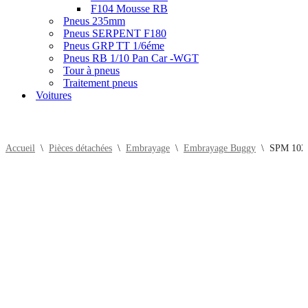
F104 Mousse RB
Pneus 235mm
Pneus SERPENT F180
Pneus GRP TT 1/6éme
Pneus RB 1/10 Pan Car -WGT
Tour à pneus
Traitement pneus
Voitures
Accueil
\
Pièces détachées
\
Embrayage
\
Embrayage Buggy
\
SPM 102