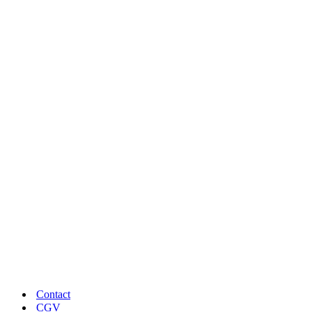
PAIEMENT SÉCURISÉ
Tous vos paiements 100% sécurisés
LIVRAISON RAPIDE
En point relais ou à domicile
UNE QUESTION ?
Conseils et réponses à vos questions
Contact
CGV