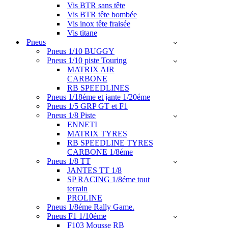
Vis BTR sans tête
Vis BTR tête bombée
Vis inox tête fraisée
Vis titane
Pneus
Pneus 1/10 BUGGY
Pneus 1/10 piste Touring
MATRIX AIR
CARBONE
RB SPEEDLINES
Pneus 1/18éme et jante 1/20éme
Pneus 1/5 GRP GT et F1
Pneus 1/8 Piste
ENNETI
MATRIX TYRES
RB SPEEDLINE TYRES
CARBONE 1/8éme
Pneus 1/8 TT
JANTES TT 1/8
SP RACING 1/8éme tout
terrain
PROLINE
Pneus 1/8éme Rally Game.
Pneus F1 1/10éme
F103 Mousse RB