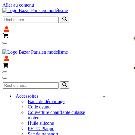
Aller au contenu
Rechercher...
Panier
Menu
Fermeture pour congé du 4 avril au 14 avril 2025
de
navigation
Panier
Menu
de
Menu
Rechercher...
navigation
de
navigation
Accessoires
Banc de démarrage
Colle cyano
Couverture chauffante culasse
moteur
Huile silicone
PETG Plaque
Sac de transport