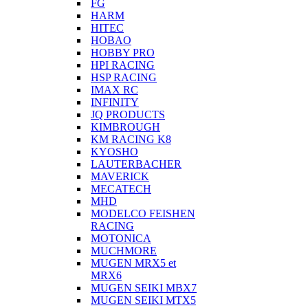
FG
HARM
HITEC
HOBAO
HOBBY PRO
HPI RACING
HSP RACING
IMAX RC
INFINITY
JQ PRODUCTS
KIMBROUGH
KM RACING K8
KYOSHO
LAUTERBACHER
MAVERICK
MECATECH
MHD
MODELCO FEISHEN
RACING
MOTONICA
MUCHMORE
MUGEN MRX5 et
MRX6
MUGEN SEIKI MBX7
MUGEN SEIKI MTX5