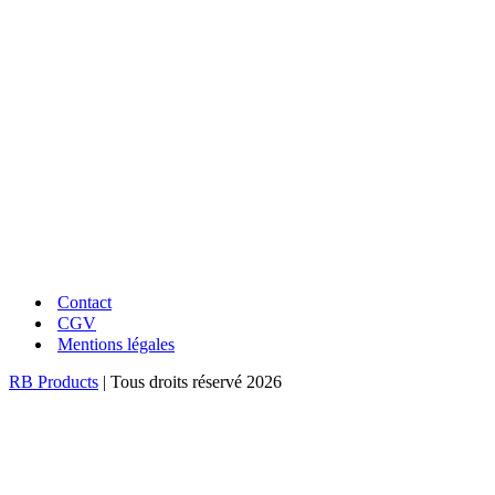
LIVRAISON RAPIDE
En point relais ou à domicile
UNE QUESTION ?
Conseils et réponses à vos questions
Contact
CGV
Mentions légales
RB Products
| Tous droits réservé 2026