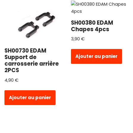
SH00380 EDAM
Chapes 4pcs
3,90
€
SH00730 EDAM
Ajouter au panier
Support de
carrosserie arrière
2PCS
4,90
€
Ajouter au panier