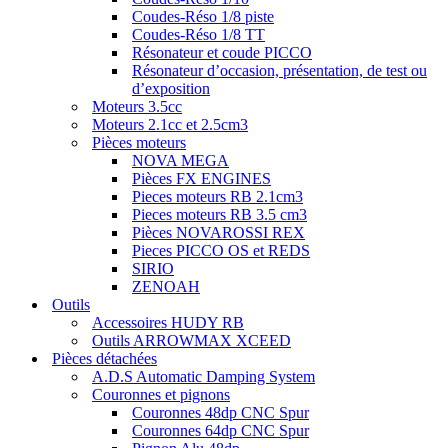
Coudes-Réso 1/8 piste
Coudes-Réso 1/8 TT
Résonateur et coude PICCO
Résonateur d’occasion, présentation, de test ou
d’exposition
Moteurs 3.5cc
Moteurs 2.1cc et 2.5cm3
Pièces moteurs
NOVA MEGA
Pièces FX ENGINES
Pieces moteurs RB 2.1cm3
Pieces moteurs RB 3.5 cm3
Pièces NOVAROSSI REX
Pieces PICCO OS et REDS
SIRIO
ZENOAH
Outils
Accessoires HUDY RB
Outils ARROWMAX XCEED
Pièces détachées
A.D.S Automatic Damping System
Couronnes et pignons
Couronnes 48dp CNC Spur
Couronnes 64dp CNC Spur