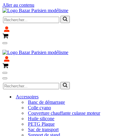
Aller au contenu
Rechercher...
Panier
Menu
Fermeture pour congé du 4 avril au 14 avril 2025
de
navigation
Panier
Menu
de
Menu
Rechercher...
navigation
de
navigation
Accessoires
Banc de démarrage
Colle cyano
Couverture chauffante culasse moteur
Huile silicone
PETG Plaque
Sac de transport
Support de stand