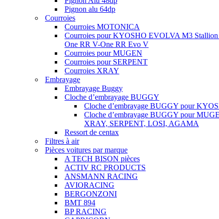
Pignon Alu 48dp
Pignon alu 64dp
Courroies
Courroies MOTONICA
Courroies pour KYOSHO EVOLVA M3 Stallion
One RR V-One RR Evo V
Courroies pour MUGEN
Courroies pour SERPENT
Courroies XRAY
Embrayage
Embrayage Buggy
Cloche d’embrayage BUGGY
Cloche d’embrayage BUGGY pour KYO
Cloche d’embrayage BUGGY pour MUG
XRAY, SERPENT, LOSI, AGAMA
Ressort de centax
Filtres à air
Pièces voitures par marque
A TECH BISON pièces
ACTIV RC PRODUCTS
ANSMANN RACING
AVIORACING
BERGONZONI
BMT 894
BP RACING