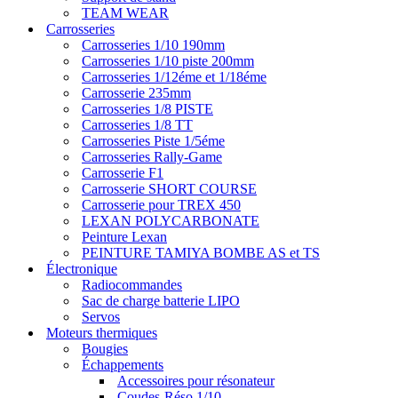
TEAM WEAR
Carrosseries
Carrosseries 1/10 190mm
Carrosseries 1/10 piste 200mm
Carrosseries 1/12éme et 1/18éme
Carrosserie 235mm
Carrosseries 1/8 PISTE
Carrosseries 1/8 TT
Carrosseries Piste 1/5éme
Carrosseries Rally-Game
Carrosserie F1
Carrosserie SHORT COURSE
Carrosserie pour TREX 450
LEXAN POLYCARBONATE
Peinture Lexan
PEINTURE TAMIYA BOMBE AS et TS
Électronique
Radiocommandes
Sac de charge batterie LIPO
Servos
Moteurs thermiques
Bougies
Échappements
Accessoires pour résonateur
Coudes-Réso 1/10