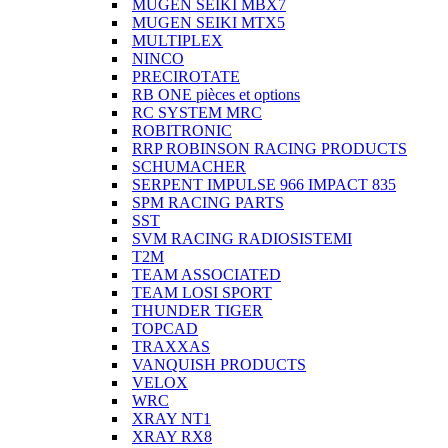
MUGEN SEIKI MBX7
MUGEN SEIKI MTX5
MULTIPLEX
NINCO
PRECIROTATE
RB ONE pièces et options
RC SYSTEM MRC
ROBITRONIC
RRP ROBINSON RACING PRODUCTS
SCHUMACHER
SERPENT IMPULSE 966 IMPACT 835
SPM RACING PARTS
SST
SVM RACING RADIOSISTEMI
T2M
TEAM ASSOCIATED
TEAM LOSI SPORT
THUNDER TIGER
TOPCAD
TRAXXAS
VANQUISH PRODUCTS
VELOX
WRC
XRAY NT1
XRAY RX8