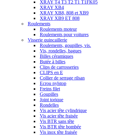
XRAY T4 T3 T2 T1 T1FK05
XRAY XB4
XRAY XB8, 808 et XB9
XRAY XB9 ET 808
Roulements
Roulements moteur
Roulements pour voitures
Visserie quincaillerie
Roulements, goupilles, vis.
Vis, rondelles, bagues
Billes céramiques
Butée à billes
Clips de carrosseries
CLIPS en E
Collier de serrage rilsan
Ecrou nylstop
Freins filet
Goupilles
Joint torique
Rondelles
Vis acier tête cylindrique
Vis acier tête fraisée
Vis BTR sans tête
Vis BTR tête bombée
Vis inox tête fraisée