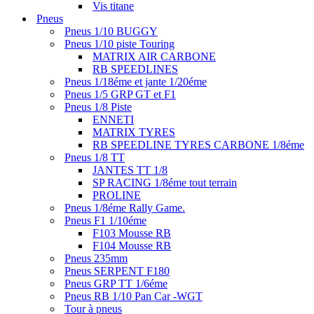
Vis titane
Pneus
Pneus 1/10 BUGGY
Pneus 1/10 piste Touring
MATRIX AIR CARBONE
RB SPEEDLINES
Pneus 1/18éme et jante 1/20éme
Pneus 1/5 GRP GT et F1
Pneus 1/8 Piste
ENNETI
MATRIX TYRES
RB SPEEDLINE TYRES CARBONE 1/8éme
Pneus 1/8 TT
JANTES TT 1/8
SP RACING 1/8éme tout terrain
PROLINE
Pneus 1/8éme Rally Game.
Pneus F1 1/10éme
F103 Mousse RB
F104 Mousse RB
Pneus 235mm
Pneus SERPENT F180
Pneus GRP TT 1/6éme
Pneus RB 1/10 Pan Car -WGT
Tour à pneus