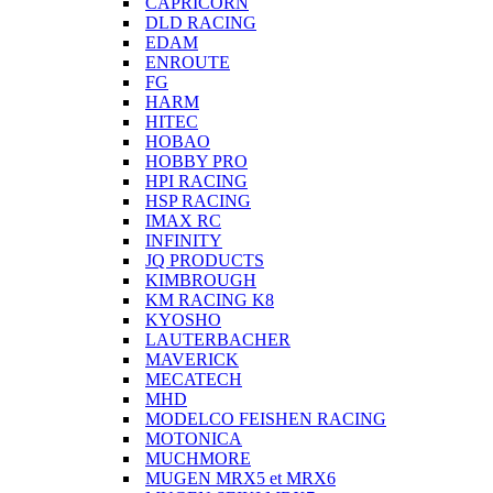
CAPRICORN
DLD RACING
EDAM
ENROUTE
FG
HARM
HITEC
HOBAO
HOBBY PRO
HPI RACING
HSP RACING
IMAX RC
INFINITY
JQ PRODUCTS
KIMBROUGH
KM RACING K8
KYOSHO
LAUTERBACHER
MAVERICK
MECATECH
MHD
MODELCO FEISHEN RACING
MOTONICA
MUCHMORE
MUGEN MRX5 et MRX6