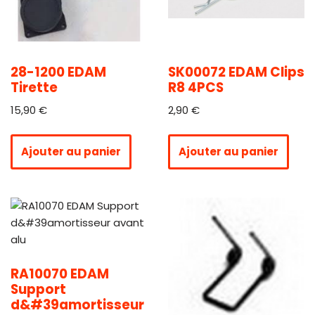
28-1200 EDAM
SK00072 EDAM Clips
Tirette
R8 4PCS
15,90
€
2,90
€
Ajouter au panier
Ajouter au panier
RA10070 EDAM
Support
d&#39amortisseur