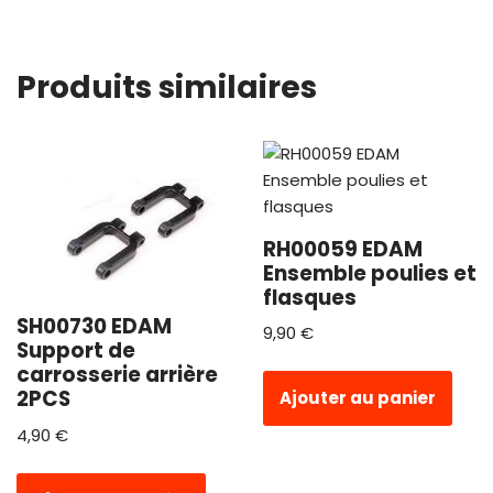
Produits similaires
RH00059 EDAM
Ensemble poulies et
flasques
SH00730 EDAM
9,90
€
Support de
carrosserie arrière
2PCS
Ajouter au panier
4,90
€