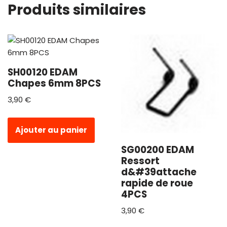
Produits similaires
SH00120 EDAM
Chapes 6mm 8PCS
3,90
€
Ajouter au panier
SG00200 EDAM
Ressort
d&#39attache
rapide de roue
4PCS
3,90
€