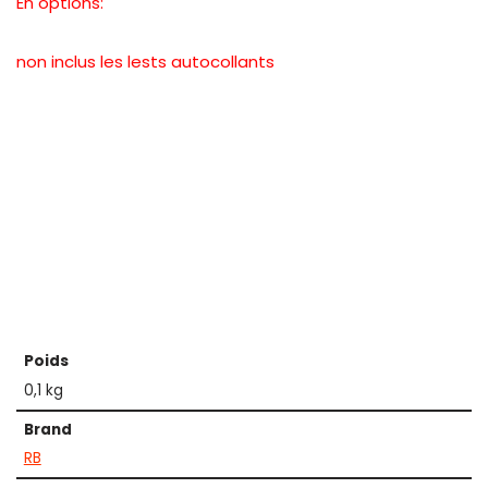
En options:
non inclus les lests autocollants
Poids
0,1 kg
Brand
RB