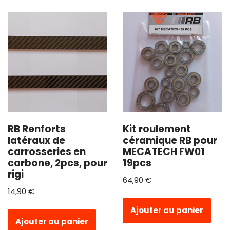
RB Renforts
Kit roulement
latéraux de
céramique RB pour
carrosseries en
MECATECH FW01
carbone, 2pcs, pour
19pcs
rigi
64,90
€
14,90
€
Ajouter au panier
Ajouter au panier