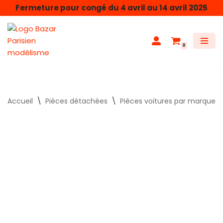
Fermeture pour congé du 4 avril au 14 avril 2025
Aller
au
0
contenu
Accueil
\
Pièces détachées
\
Pièces voitures par marque