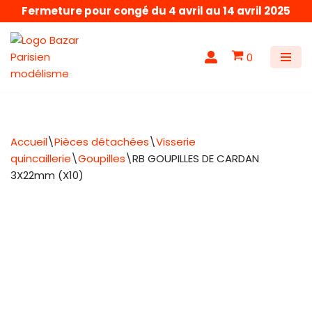
Fermeture pour congé du 4 avril au 14 avril 2025
Aller
au
0
contenu
Accueil
\
Pièces détachées
\
Visserie
quincaillerie
\
Goupilles
\
RB GOUPILLES DE CARDAN
3X22mm (X10)