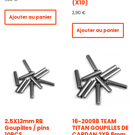
(X10)
2,90
€
Ajouter au panier
Ajouter au panier
2.5X13mm RB
16-20098 TEAM
Goupilles / pins
TITAN GOUPILLES DE
10PCS
CARDAN 2X9.8mm