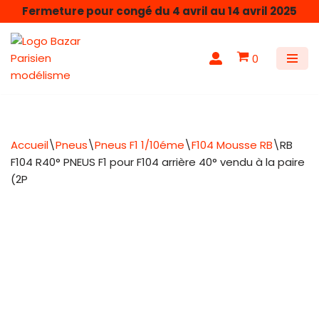
Fermeture pour congé du 4 avril au 14 avril 2025
Aller
au
0
contenu
Accueil
\
Pneus
\
Pneus F1 1/10éme
\
F104 Mousse RB
\
RB
F104 R40° PNEUS F1 pour F104 arrière 40° vendu à la paire
(2P