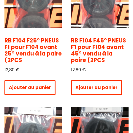
RB F104 F25° PNEUS
RB F104 F45° PNEUS
F1 pour F104 avant
F1 pour F104 avant
25° vendu à la paire
45° vendu à la
(2PCS
paire (2PCS
12,80
€
12,80
€
Ajouter au panier
Ajouter au panier