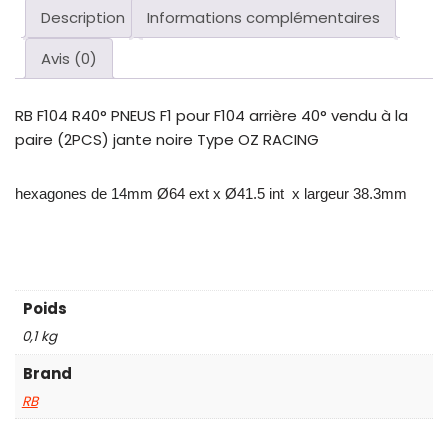
Description
Informations complémentaires
Avis (0)
RB F104 R40° PNEUS F1 pour F104 arrière 40° vendu à la
paire (2PCS) jante noire Type OZ RACING
hexagones de 14mm
Ø64 ext x Ø41.5 int x largeur 38.3mm
Poids
0,1 kg
Brand
RB